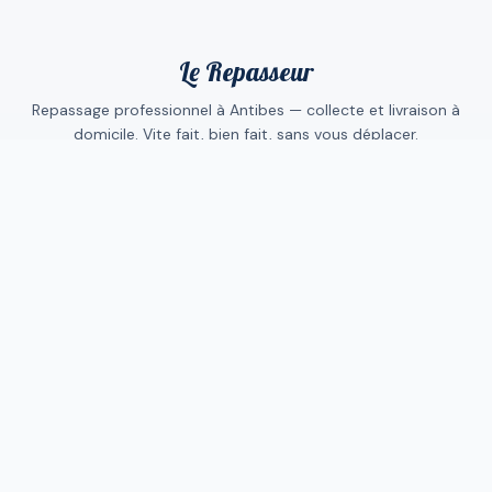
Le Repasseur
Repassage professionnel à Antibes — collecte et livraison à
domicile. Vite fait, bien fait, sans vous déplacer.
NAVIGATION
Comment ça marche
Abonnements
Les tarifs
Collecte sans abonnement