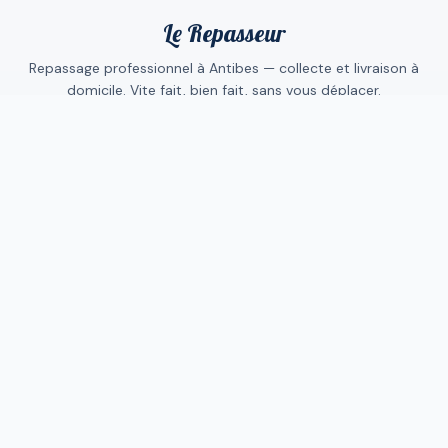
Le Repasseur
Repassage professionnel à Antibes — collecte et livraison à
domicile. Vite fait, bien fait, sans vous déplacer.
NAVIGATION
Comment ça marche
Abonnements
Les tarifs
Collecte sans abonnement